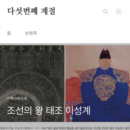
본문 바로가기
다섯번째 계절
홈
방명록
º 역사속으로
조선의 왕 태조 이성계
by 밀드플레
2025. 1. 13.