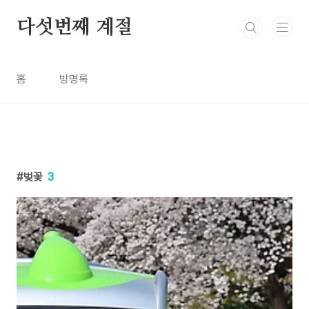
본문 바로가기
다섯번째 계절
홈
방명록
벚꽃
3