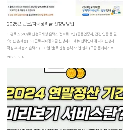
2025년 근로/자녀장려금 신청방방법
1. 홈택스 (PC)로 신청국세청 홈택스 접속로그인 (공동인증서, 간편 인증 등 필
요)[신청/제출] → [근로·자녀장려금 신청하기] 메뉴 선택안내에 따라 신청서
작성 후 제출2. 손택스 (모바일 앱)로 신청‘손택스’ 앱 설치 (구글 플레이스토어
나 앱스토어에서 다운로드)로그인 후 [근로·자녀장려금 신청] 메뉴 선택간편하
2025. 5. 4.
게 신청 가능3. ARS 전화 신청 (간단 신청 대상자만 가능)☎ 1544-9944
전화 → 안내에 따라 본인 인증 후 신청4. 세무서 방문 신청가까운 세무서 방문
하여 직원 도움을 받아 신청 가능신분증 지참 필요 ✅ 신청 기간정기신청: 매년
5월 (예: 2025년 신청은 2024년 소득 기준)기한 후 신청: 정기신청 이후 6
개월 이내 가능하나, 지급액의 10% 감액됨✅ 필요 서류 (대부분 비..