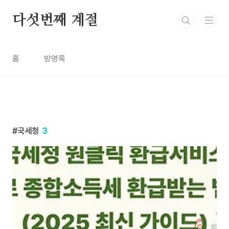
본문 바로가기
다섯번째 계절
홈
방명록
국세청
3