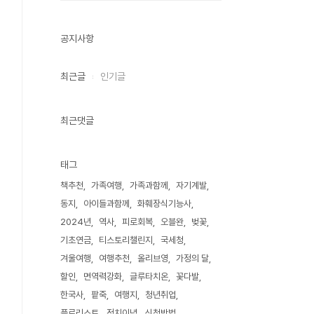
공지사항
최근글
인기글
최근댓글
태그
책추천
가족여행
가족과함께
자기계발
동지
아이들과함께
화훼장식기능사
2024년
역사
피로회복
오블완
벚꽃
기초연금
티스토리챌린지
국세청
겨울여행
여행추천
올리브영
가정의 달
할인
면역력강화
글루타치온
꽃다발
한국사
팥죽
여행지
청년취업
플로리스트
정치이념
신청방법