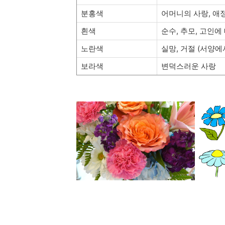
분홍색
어머니의 사랑, 애
흰색
순수, 추모, 고인에
노란색
실망, 거절 (서양에
보라색
변덕스러운 사랑