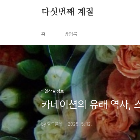
본문 바로가기
다섯번째 계절
홈
방명록
º 일상★정보
카네이션의 유래 역사, 
by 밀드플레
2025. 5. 12.