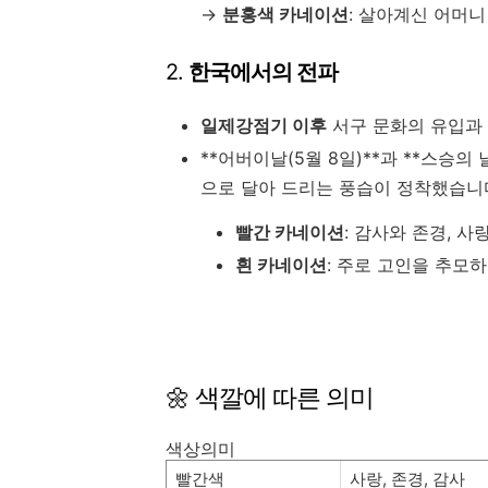
→
분홍색 카네이션
: 살아계신 어머니
2.
한국에서의 전파
일제강점기 이후
서구 문화의 유입과
**어버이날(5월 8일)**과 **스승의
으로 달아 드리는 풍습이 정착했습니
빨간 카네이션
: 감사와 존경, 사
흰 카네이션
: 주로 고인을 추모
🌼 색깔에 따른 의미
색상의미
빨간색
사랑, 존경, 감사