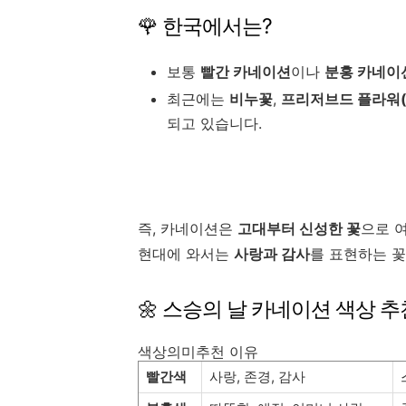
🌹 한국에서는?
보통
빨간 카네이션
이나
분홍 카네이
최근에는
비누꽃
,
프리저브드 플라워
되고 있습니다.
즉, 카네이션은
고대부터 신성한 꽃
으로 
현대에 와서는
사랑과 감사
를 표현하는 꽃
🌼 스승의 날 카네이션 색상 추
색상의미추천 이유
빨간색
사랑, 존경, 감사