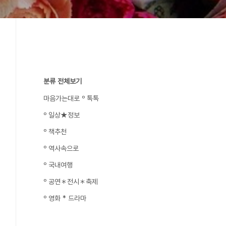
분류 전체보기
마음가는대로 º 톡톡
º 일상★정보
º 책추천
º 역사속으로
º 국내여행
º 공연＊전시＊축제
º 영화 * 드라마