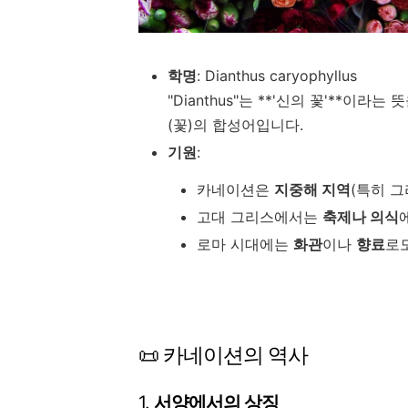
학명
: Dianthus caryophyllus
"Dianthus"는 **'신의 꽃'**이라는
(꽃)의 합성어입니다.
기원
:
카네이션은
지중해 지역
(특히 
고대 그리스에서는
축제나 의식
로마 시대에는
화관
이나
향료
로
📜 카네이션의 역사
1.
서양에서의 상징