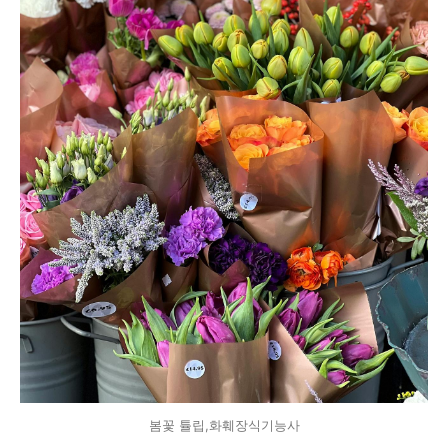
봄꽃 튤립,화훼장식기능사