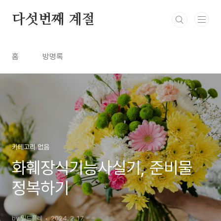
본문 바로가기
다섯번째 계절
홈
방명록
카테고리 없음
화훼장식기능사실기, 준비물
정복하기
by 밀드플레
2024. 2. 17.