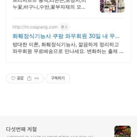
누꽃,바구니,수반,꽃부자재의 모든
것 나비꽃자재
http://m.coupang.com
광고
화훼장식기능사 쿠팡 와우회원 30일 내 무료
반품
방대한 이론, 화훼장식기능사, 깔끔하게 정리하고
와우회원 무료배송으로 만나세요. 변화하는 출제 경
향도 놓치지 마세요! 최신 문제집으로 실력을 높여
요.
공감
구독하기
다섯번째 계절