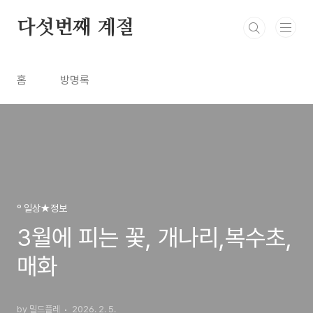
본문 바로가기
다섯번째 계절
홈
방명록
º 일상★정보
3월에 피는 꽃, 개나리,복수초,
매화
by 밀드플레
2026. 2. 5.