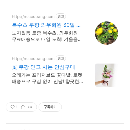
http://m.coupang.com
광고
복수초 쿠팡 와우회원 30일 반
품
노지월동 토종 복수초. 와우회원
무료배송으로 내일 도착! 겨울을
이긴 얼음새꽃! 화단에 심어 봄을
먼저 맞이하세요.
http://m.coupang.com
광고
꽃 쿠팡 믿고 사는 안심구매
오래가는 프리저브드 꽃다발. 로켓
배송으로 구김 없이 전달! 향긋한
비누꽃, 예쁜 포장 그대로! 아이도
들기 좋은 가벼움.
1
구독하기