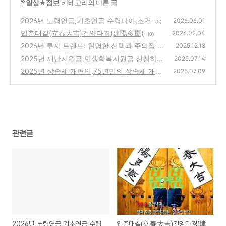
'
º 일상★정보
' 카테고리의 다른 글
2026년 노령연금,기초연금 수령나이,조건
2026.06.01
(0)
입춘대길(立春大吉)건양다경(建陽多慶)
2026.02.04
(0)
2026년 투자 트렌드: 현명한 선택과 주의점
2025.12.18
2025년 재난지원금,민생회복지원금 신청하
(0)
2025.07.14
기,신청방법
2025년 상속세 개편안,75년만의 상속세 개편,
(0)
2025.07.09
상속세의 모든 것
(0)
관련글
2026년 노령연금,기초연금 수령
입춘대길(立春大吉)건양다경(建