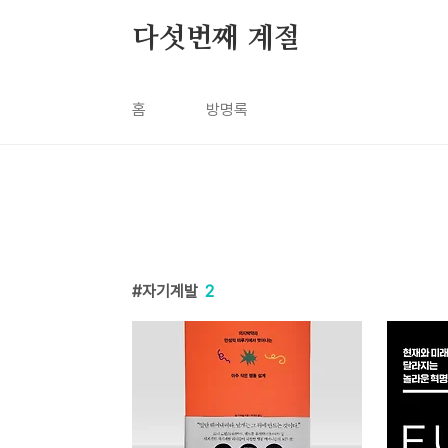
본문 바로가기
다섯번째 계절
홈
방명록
자기계발
2