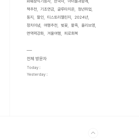
화훼장식기능사
한국사
아이들과함께
책추천
기초연금
글루타치온
청년취업
동지
할인
티스토리챌린지
2024년
정치이념
여행추천
벚꽃
팥죽
올리브영
면역력강화
겨울여행
피로회복
전체 방문자
Today :
Yesterday :