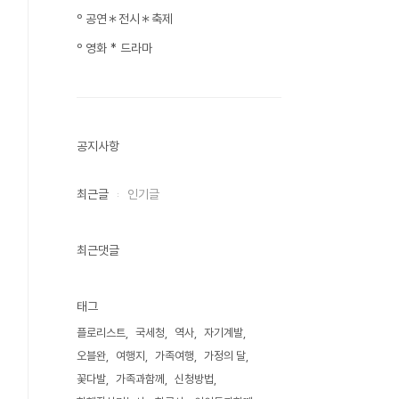
º 공연＊전시＊축제
º 영화 * 드라마
공지사항
최근글
인기글
최근댓글
태그
플로리스트
국세청
역사
자기계발
오블완
여행지
가족여행
가정의 달
꽃다발
가족과함께
신청방법