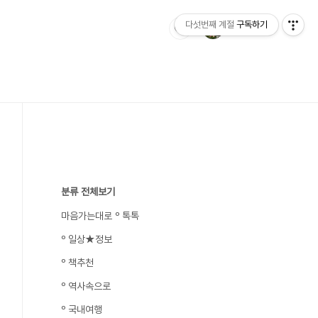
다섯번째 계절
구독하기
분류 전체보기
마음가는대로 º 톡톡
º 일상★정보
º 책추천
º 역사속으로
º 국내여행