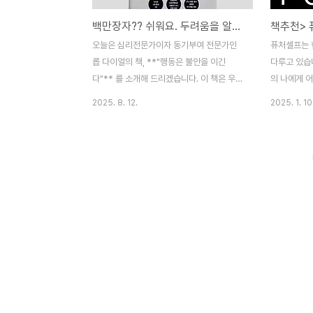
백만장자?? 쉬워요. 두려움을 알게되면~
책추천>
오늘은 심리전문가이자 동기부여 전문가인
퓨처셀프는 
롭 다이얼의 책, **"행동은 불안을 이긴
다루고 있습
다"** 를 소개해 드리겠습니다. 이 책은 우리
의 나에게 
가 일상에서 느끼는 두려움과 불안을 극복하
내용으로 가득
2025. 8. 12.
2025. 1. 10
기 위한 실질적인 방법을 제시하고 있습니다.
서 많은 독
두려움을 이기면 백만장자가 됩니다! 이 말이
할 수 있습니
무슨 뜻인지, 책을 통해 알아보겠습니다."행
민 하디는 
동은 불안을 이긴다"는 제목에서 알 수 있듯
니다. 그의
이, 이 책은 행동의 힘을 강조합니다. 불안과
연구를 통해 
두려움은 누구에게나 존재하는 감정이지만,
에게 신뢰를
이를 극복하기 위해서는 행동이 필요하다는
자신의 경험
메시지를 담고 있습니다. 롭 다이얼은 이 책
삶을 위한 
을 통해 독자들에게 실질적인 조언과 동기를
의 내용은 크
부여하고자 합니다. 저자 롭 다이얼 롭 다이
첫째, 과거
얼은 심리학과 동기부여 분야에서 오랜 경력
미치는 영향에
을 가진 전문가입니다. 그는 자신의 경험을
러한 선택을